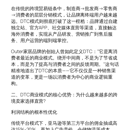
在传统的跨境贸易链条中，制造商→批发商→零售商
→消费者的层层分销模式，让品牌离终端用户越来越
远。DTC模式则彻底打破了这一桎梏：品牌通过自建
独立站、官方APP、社交媒体直营等渠道，直接触达
海外消费者，实现从产品研发、营销推广到售后服
务、用户运营的端到端掌控。
Outer家居品牌的创始人曾如此定义DTC：”它是离消
费者最近的商业模式。绕开中间商，不是为了节省成
本，而是为了提高与消费者之间的反馈周期。”这句话
精准地道出了DTC的本质——它不仅仅是一种销售渠
道的变革，更是一场以消费者为中心的商业逻辑重
构。
二、DTC商业模式的核心优势：为什么越来越多的跨
境卖家选择直营?
利润结构的根本性优化
传统平台模式下，亚马逊等第三方平台的佣金抽成高
达15%-20%，再加上广告竞价、仓储物流等成本，