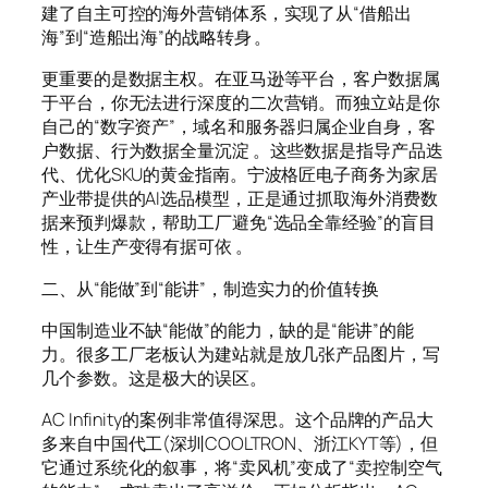
建了自主可控的海外营销体系，实现了从“借船出
海”到“造船出海”的战略转身 。
更重要的是数据主权。在亚马逊等平台，客户数据属
于平台，你无法进行深度的二次营销。而独立站是你
自己的“数字资产”，域名和服务器归属企业自身，客
户数据、行为数据全量沉淀 。这些数据是指导产品迭
代、优化SKU的黄金指南。宁波格匠电子商务为家居
产业带提供的AI选品模型，正是通过抓取海外消费数
据来预判爆款，帮助工厂避免“选品全靠经验”的盲目
性，让生产变得有据可依 。
二、从“能做”到“能讲”，制造实力的价值转换
中国制造业不缺“能做”的能力，缺的是“能讲”的能
力。很多工厂老板认为建站就是放几张产品图片，写
几个参数。这是极大的误区。
AC Infinity的案例非常值得深思。这个品牌的产品大
多来自中国代工(深圳COOLTRON、浙江KYT等)，但
它通过系统化的叙事，将“卖风机”变成了“卖控制空气