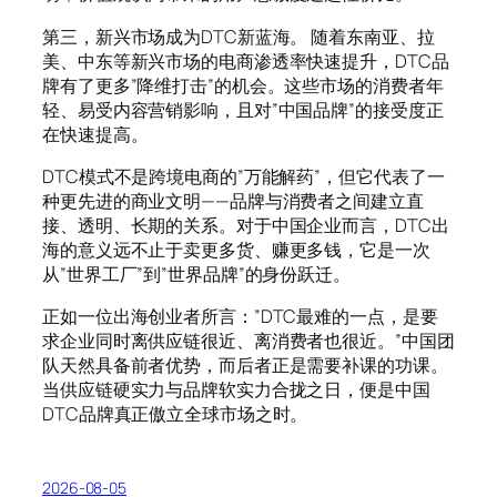
第三，新兴市场成为DTC新蓝海。 随着东南亚、拉
美、中东等新兴市场的电商渗透率快速提升，DTC品
牌有了更多”降维打击”的机会。这些市场的消费者年
轻、易受内容营销影响，且对”中国品牌”的接受度正
在快速提高。
DTC模式不是跨境电商的”万能解药”，但它代表了一
种更先进的商业文明——品牌与消费者之间建立直
接、透明、长期的关系。对于中国企业而言，DTC出
海的意义远不止于卖更多货、赚更多钱，它是一次
从”世界工厂”到”世界品牌”的身份跃迁。
正如一位出海创业者所言：”DTC最难的一点，是要
求企业同时离供应链很近、离消费者也很近。”中国团
队天然具备前者优势，而后者正是需要补课的功课。
当供应链硬实力与品牌软实力合拢之日，便是中国
DTC品牌真正傲立全球市场之时。
2026-08-05