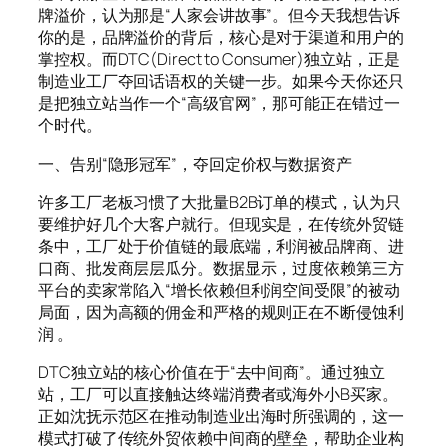
牌溢价，认为那是“人家会讲故事”。但今天我想告诉
你的是，品牌溢价的背后，核心是对于渠道和用户的
掌控权。而DTC(Direct to Consumer)独立站，正是
制造业工厂夺回话语权的关键一步。如果今天你还只
是把独立站当作一个“高级官网”，那可能正在错过一
个时代。
一、告别“隐形冠军”，夺回定价权与数据资产
许多工厂老板习惯了大批量B2B订单的模式，认为只
要维护好几个大客户就行。但现实是，在传统外贸链
条中，工厂处于价值链的最底端，利润被品牌商、进
口商、批发商层层瓜分。数据显示，过度依赖第三方
平台的卖家常陷入“增长依赖但利润空间受限”的被动
局面，因为高额的佣金和严格的规则正在不断侵蚀利
润 。
DTC独立站的核心价值在于“去中间商”。通过独立
站，工厂可以直接触达终端消费者或海外小B买家。
正如沈抚示范区在推动制造业出海时所强调的，这一
模式打破了传统外贸依赖中间商的壁垒，帮助企业构