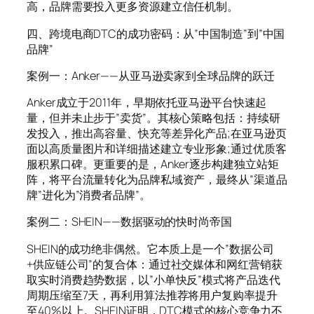
高，品牌需要投入更多资源建立信任机制。
四、跨境电商DTC的成功密码：从”中国制造”到”中国
品牌”
案例一：Anker——从亚马逊卖家到全球品牌的跃迁
Anker成立于2011年，早期依托亚马逊平台快速起
量，但并未止步于”卖货”。其核心策略包括：持续研
发投入，推出高容量、快充等差异化产品;在亚马逊页
面以高质量图片和详细描述建立专业形象;通过优质客
服积累口碑。更重要的是，Anker逐步构建独立站矩
阵，将平台流量转化为品牌私域资产，最终从”渠道品
牌”进化为”消费者品牌”。
案例二：SHEIN——数据驱动的快时尚帝国
SHEIN的成功绝非偶然。它本质上是一个”数据公司
+供应链公司”的复合体：通过社交媒体和网红营销获
取实时消费趋势数据，以”小单快反”模式将产品迭代
周期压缩至7天，再利用算法推荐将用户复购率提升
至40%以上。SHEIN证明，DTC模式的核心竞争力不