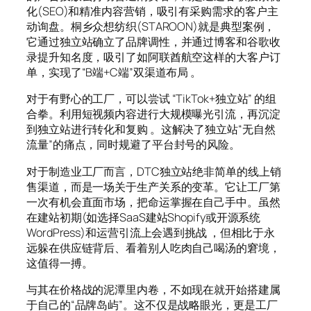
化(SEO)和精准内容营销，吸引有采购需求的客户主
动询盘。桐乡众想纺织(STAROON)就是典型案例，
它通过独立站确立了品牌调性，并通过博客和谷歌收
录提升知名度，吸引了如阿联酋航空这样的大客户订
单，实现了“B端+C端”双渠道布局 。
对于有野心的工厂，可以尝试 “TikTok+独立站” 的组
合拳。利用短视频内容进行大规模曝光引流，再沉淀
到独立站进行转化和复购 。这解决了独立站“无自然
流量”的痛点，同时规避了平台封号的风险。
对于制造业工厂而言，DTC独立站绝非简单的线上销
售渠道，而是一场关于生产关系的变革。它让工厂第
一次有机会直面市场，把命运掌握在自己手中。虽然
在建站初期(如选择SaaS建站Shopify或开源系统
WordPress)和运营引流上会遇到挑战 ，但相比于永
远躲在供应链背后、看着别人吃肉自己喝汤的窘境，
这值得一搏。
与其在价格战的泥潭里内卷，不如现在就开始搭建属
于自己的“品牌岛屿”。这不仅是战略眼光，更是工厂