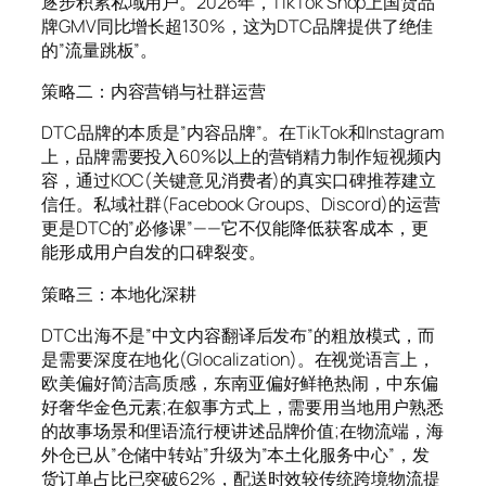
逐步积累私域用户。2026年，TikTok Shop上国货品
牌GMV同比增长超130%，这为DTC品牌提供了绝佳
的”流量跳板”。
策略二：内容营销与社群运营
DTC品牌的本质是”内容品牌”。在TikTok和Instagram
上，品牌需要投入60%以上的营销精力制作短视频内
容，通过KOC(关键意见消费者)的真实口碑推荐建立
信任。私域社群(Facebook Groups、Discord)的运营
更是DTC的”必修课”——它不仅能降低获客成本，更
能形成用户自发的口碑裂变。
策略三：本地化深耕
DTC出海不是”中文内容翻译后发布”的粗放模式，而
是需要深度在地化(Glocalization)。在视觉语言上，
欧美偏好简洁高质感，东南亚偏好鲜艳热闹，中东偏
好奢华金色元素;在叙事方式上，需要用当地用户熟悉
的故事场景和俚语流行梗讲述品牌价值;在物流端，海
外仓已从”仓储中转站”升级为”本土化服务中心”，发
货订单占比已突破62%，配送时效较传统跨境物流提