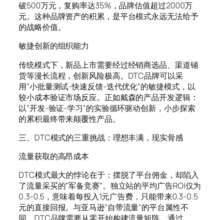
破500万元，复购率达35%，品牌估值超过2000万
元。这种品牌资产的积累，是平台模式永远无法给予
的战略价值。
敏捷创新的组织能力
传统模式下，新品上市需要经过经销商选品、渠道铺
货等漫长流程，创新风险极高。DTC品牌可以采
用”小批量测试-快速反馈-迭代优化”的敏捷模式，以
较小成本验证市场反应。正如戴森的产品开发逻辑：
以”开发-验证-学习”的实验循环驱动创新，小步探索
的累积最终带来颠覆性产品。
三、DTC模式的三重挑战：理想丰满，现实骨感
流量获取的高昂成本
DTC模式最大的悖论在于：摆脱了平台佣金，却陷入
了流量采买的”军备竞赛”。独立站的平均广告ROI仅为
0.3-0.5，意味着每投入1元广告费，只能带来0.3-0.5
元的直接回报。与亚马逊”自带流量”的平台属性不
同，DTC品牌需要从零开始构建流量矩阵，通过