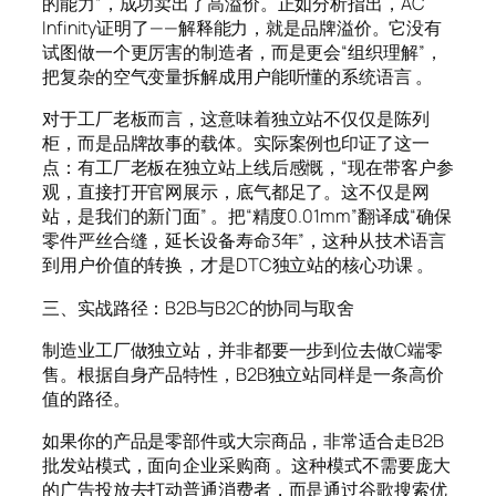
的能力”，成功卖出了高溢价。正如分析指出，AC
Infinity证明了——解释能力，就是品牌溢价。它没有
试图做一个更厉害的制造者，而是更会“组织理解”，
把复杂的空气变量拆解成用户能听懂的系统语言 。
对于工厂老板而言，这意味着独立站不仅仅是陈列
柜，而是品牌故事的载体。实际案例也印证了这一
点：有工厂老板在独立站上线后感慨，“现在带客户参
观，直接打开官网展示，底气都足了。这不仅是网
站，是我们的新门面” 。把“精度0.01mm”翻译成“确保
零件严丝合缝，延长设备寿命3年”，这种从技术语言
到用户价值的转换，才是DTC独立站的核心功课 。
三、实战路径：B2B与B2C的协同与取舍
制造业工厂做独立站，并非都要一步到位去做C端零
售。根据自身产品特性，B2B独立站同样是一条高价
值的路径。
如果你的产品是零部件或大宗商品，非常适合走B2B
批发站模式，面向企业采购商 。这种模式不需要庞大
的广告投放去打动普通消费者，而是通过谷歌搜索优