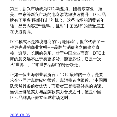
第三，新兴市场成为DTC新蓝海。 随着东南亚、拉
美、中东等新兴市场的电商渗透率快速提升，DTC品
牌有了更多”降维打击”的机会。这些市场的消费者年
轻、易受内容营销影响，且对”中国品牌”的接受度正
在快速提高。
DTC模式不是跨境电商的”万能解药”，但它代表了一
种更先进的商业文明——品牌与消费者之间建立直
接、透明、长期的关系。对于中国企业而言，DTC出
海的意义远不止于卖更多货、赚更多钱，它是一次
从”世界工厂”到”世界品牌”的身份跃迁。
正如一位出海创业者所言：”DTC最难的一点，是要
求企业同时离供应链很近、离消费者也很近。”中国团
队天然具备前者优势，而后者正是需要补课的功课。
当供应链硬实力与品牌软实力合拢之日，便是中国
DTC品牌真正傲立全球市场之时。
2026-08-05