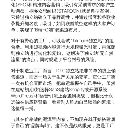
化(SEO)和精准内容营销，吸引有采购需求的客户主
动询盘。桐乡众想纺织(STAROON)就是典型案例，
它通过独立站确立了品牌调性，并通过博客和谷歌收
录提升知名度，吸引了如阿联酋航空这样的大客户订
单，实现了“B端+C端”双渠道布局 。
对于有野心的工厂，可以尝试 “TikTok+独立站” 的组
合拳。利用短视频内容进行大规模曝光引流，再沉淀
到独立站进行转化和复购 。这解决了独立站“无自然
流量”的痛点，同时规避了平台封号的风险。
对于制造业工厂而言，DTC独立站绝非简单的线上销
售渠道，而是一场关于生产关系的变革。它让工厂第
一次有机会直面市场，把命运掌握在自己手中。虽然
在建站初期(如选择SaaS建站Shopify或开源系统
WordPress)和运营引流上会遇到挑战 ，但相比于永
远躲在供应链背后、看着别人吃肉自己喝汤的窘境，
这值得一搏。
与其在价格战的泥潭里内卷，不如现在就开始搭建属
于自己的“品牌岛屿”。这不仅是战略眼光，更是工厂