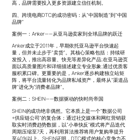
高，品牌需要投入更多资源建立信任机制。
四、跨境电商DTC的成功密码：从”中国制造”到”中国
品牌”
案例一：Anker——从亚马逊卖家到全球品牌的跃迁
Anker成立于2011年，早期依托亚马逊平台快速起
量，但并未止步于”卖货”。其核心策略包括：持续研
发投入，推出高容量、快充等差异化产品;在亚马逊页
面以高质量图片和详细描述建立专业形象;通过优质客
服积累口碑。更重要的是，Anker逐步构建独立站矩
阵，将平台流量转化为品牌私域资产，最终从”渠道品
牌”进化为”消费者品牌”。
案例二：SHEIN——数据驱动的快时尚帝国
SHEIN的成功绝非偶然。它本质上是一个”数据公司
+供应链公司”的复合体：通过社交媒体和网红营销获
取实时消费趋势数据，以”小单快反”模式将产品迭代
周期压缩至7天，再利用算法推荐将用户复购率提升
至40%以上。SHEIN证明，DTC模式的核心竞争力不