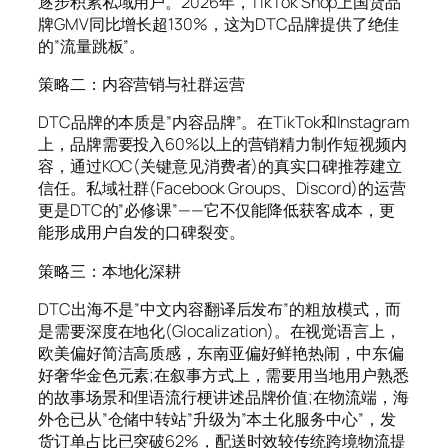
逐步积累私域用户。2026年，TikTok Shop上国货品
牌GMV同比增长超130%，这为DTC品牌提供了绝佳
的”流量跳板”。
策略二：内容营销与社群运营
DTC品牌的本质是”内容品牌”。在TikTok和Instagram
上，品牌需要投入60%以上的营销精力制作短视频内
容，通过KOC(关键意见消费者)的真实口碑推荐建立
信任。私域社群(Facebook Groups、Discord)的运营
更是DTC的”必修课”——它不仅能降低获客成本，更
能形成用户自发的口碑裂变。
策略三：本地化深耕
DTC出海不是”中文内容翻译后发布”的粗放模式，而
是需要深度在地化(Glocalization)。在视觉语言上，
欧美偏好简洁高质感，东南亚偏好鲜艳热闹，中东偏
好奢华金色元素;在叙事方式上，需要用当地用户熟悉
的故事场景和俚语流行梗讲述品牌价值;在物流端，海
外仓已从”仓储中转站”升级为”本土化服务中心”，发
货订单占比已突破62%，配送时效较传统跨境物流提