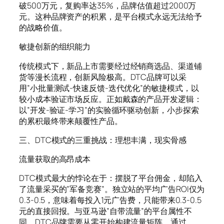
破500万元，复购率达35%，品牌估值超过2000万
元。这种品牌资产的积累，是平台模式永远无法给予
的战略价值。
敏捷创新的组织能力
传统模式下，新品上市需要经过经销商选品、渠道铺
货等漫长流程，创新风险极高。DTC品牌可以采
用”小批量测试-快速反馈-迭代优化”的敏捷模式，以
较小成本验证市场反应。正如戴森的产品开发逻辑：
以”开发-验证-学习”的实验循环驱动创新，小步探索
的累积最终带来颠覆性产品。
三、DTC模式的三重挑战：理想丰满，现实骨感
流量获取的高昂成本
DTC模式最大的悖论在于：摆脱了平台佣金，却陷入
了流量采买的”军备竞赛”。独立站的平均广告ROI仅为
0.3-0.5，意味着每投入1元广告费，只能带来0.3-0.5
元的直接回报。与亚马逊”自带流量”的平台属性不
同，DTC品牌需要从零开始构建流量矩阵，通过