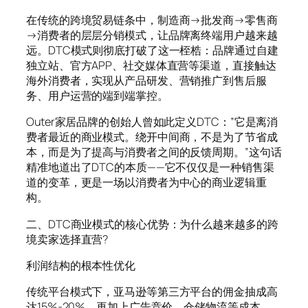
在传统的跨境贸易链条中，制造商→批发商→零售商
→消费者的层层分销模式，让品牌离终端用户越来越
远。DTC模式则彻底打破了这一桎梏：品牌通过自建
独立站、官方APP、社交媒体直营等渠道，直接触达
海外消费者，实现从产品研发、营销推广到售后服
务、用户运营的端到端掌控。
Outer家居品牌的创始人曾如此定义DTC：”它是离消
费者最近的商业模式。绕开中间商，不是为了节省成
本，而是为了提高与消费者之间的反馈周期。”这句话
精准地道出了DTC的本质——它不仅仅是一种销售渠
道的变革，更是一场以消费者为中心的商业逻辑重
构。
二、DTC商业模式的核心优势：为什么越来越多的跨
境卖家选择直营?
利润结构的根本性优化
传统平台模式下，亚马逊等第三方平台的佣金抽成高
达15%-20%，再加上广告竞价、仓储物流等成本，