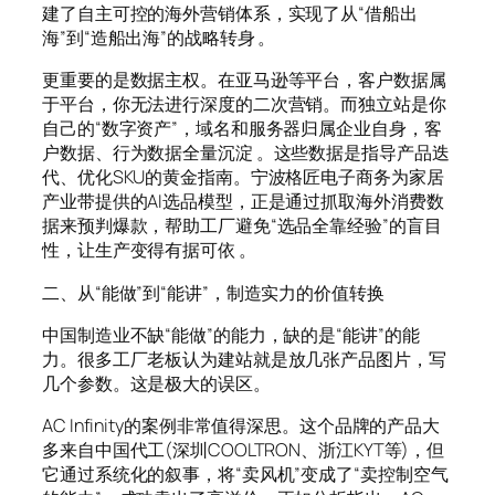
建了自主可控的海外营销体系，实现了从“借船出
海”到“造船出海”的战略转身 。
更重要的是数据主权。在亚马逊等平台，客户数据属
于平台，你无法进行深度的二次营销。而独立站是你
自己的“数字资产”，域名和服务器归属企业自身，客
户数据、行为数据全量沉淀 。这些数据是指导产品迭
代、优化SKU的黄金指南。宁波格匠电子商务为家居
产业带提供的AI选品模型，正是通过抓取海外消费数
据来预判爆款，帮助工厂避免“选品全靠经验”的盲目
性，让生产变得有据可依 。
二、从“能做”到“能讲”，制造实力的价值转换
中国制造业不缺“能做”的能力，缺的是“能讲”的能
力。很多工厂老板认为建站就是放几张产品图片，写
几个参数。这是极大的误区。
AC Infinity的案例非常值得深思。这个品牌的产品大
多来自中国代工(深圳COOLTRON、浙江KYT等)，但
它通过系统化的叙事，将“卖风机”变成了“卖控制空气