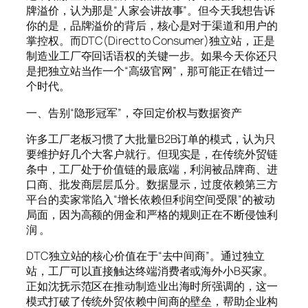
牌溢价，认为那是“人家会讲故事”。但今天我想告诉
你的是，品牌溢价的背后，核心是对于渠道和用户的
掌控权。而DTC(Direct to Consumer)独立站，正是
制造业工厂夺回话语权的关键一步。如果今天你还只
是把独立站当作一个“高级官网”，那可能正在错过一
个时代。
一、告别“隐形冠军”，夺回定价权与数据资产
许多工厂老板习惯了大批量B2B订单的模式，认为只
要维护好几个大客户就行。但现实是，在传统外贸链
条中，工厂处于价值链的最底端，利润被品牌商、进
口商、批发商层层瓜分。数据显示，过度依赖第三方
平台的卖家常陷入“增长依赖但利润空间受限”的被动
局面，因为高额的佣金和严格的规则正在不断侵蚀利
润 。
DTC独立站的核心价值在于“去中间商”。通过独立
站，工厂可以直接触达终端消费者或海外小B买家。
正如沈抚示范区在推动制造业出海时所强调的，这一
模式打破了传统外贸依赖中间商的壁垒，帮助企业构