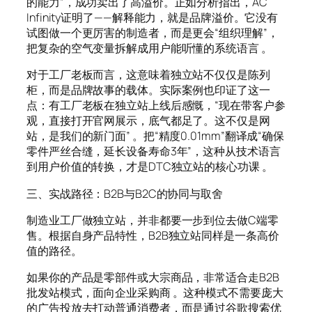
的能力”，成功卖出了高溢价。正如分析指出，AC
Infinity证明了——解释能力，就是品牌溢价。它没有
试图做一个更厉害的制造者，而是更会“组织理解”，
把复杂的空气变量拆解成用户能听懂的系统语言 。
对于工厂老板而言，这意味着独立站不仅仅是陈列
柜，而是品牌故事的载体。实际案例也印证了这一
点：有工厂老板在独立站上线后感慨，“现在带客户参
观，直接打开官网展示，底气都足了。这不仅是网
站，是我们的新门面” 。把“精度0.01mm”翻译成“确保
零件严丝合缝，延长设备寿命3年”，这种从技术语言
到用户价值的转换，才是DTC独立站的核心功课 。
三、实战路径：B2B与B2C的协同与取舍
制造业工厂做独立站，并非都要一步到位去做C端零
售。根据自身产品特性，B2B独立站同样是一条高价
值的路径。
如果你的产品是零部件或大宗商品，非常适合走B2B
批发站模式，面向企业采购商 。这种模式不需要庞大
的广告投放去打动普通消费者，而是通过谷歌搜索优