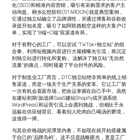
化(SEO)和精准内容营销，吸引有采购需求的客户主
动询盘。桐乡众想纺织(STAROON)就是典型案例，
它通过独立站确立了品牌调性，并通过博客和谷歌收
录提升知名度，吸引了如阿联酋航空这样的大客户订
单，实现了“B端+C端”双渠道布局 。
对于有野心的工厂，可以尝试 “TikTok+独立站” 的组
合拳。利用短视频内容进行大规模曝光引流，再沉淀
到独立站进行转化和复购 。这解决了独立站“无自然
流量”的痛点，同时规避了平台封号的风险。
对于制造业工厂而言，DTC独立站绝非简单的线上销
售渠道，而是一场关于生产关系的变革。它让工厂第
一次有机会直面市场，把命运掌握在自己手中。虽然
在建站初期(如选择SaaS建站Shopify或开源系统
WordPress)和运营引流上会遇到挑战 ，但相比于永
远躲在供应链背后、看着别人吃肉自己喝汤的窘境，
这值得一搏。
与其在价格战的泥潭里内卷，不如现在就开始搭建属
于自己的“品牌岛屿”。这不仅是战略眼光，更是工厂