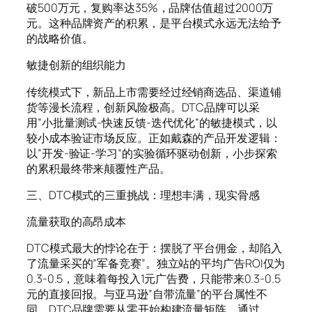
破500万元，复购率达35%，品牌估值超过2000万
元。这种品牌资产的积累，是平台模式永远无法给予
的战略价值。
敏捷创新的组织能力
传统模式下，新品上市需要经过经销商选品、渠道铺
货等漫长流程，创新风险极高。DTC品牌可以采
用”小批量测试-快速反馈-迭代优化”的敏捷模式，以
较小成本验证市场反应。正如戴森的产品开发逻辑：
以”开发-验证-学习”的实验循环驱动创新，小步探索
的累积最终带来颠覆性产品。
三、DTC模式的三重挑战：理想丰满，现实骨感
流量获取的高昂成本
DTC模式最大的悖论在于：摆脱了平台佣金，却陷入
了流量采买的”军备竞赛”。独立站的平均广告ROI仅为
0.3-0.5，意味着每投入1元广告费，只能带来0.3-0.5
元的直接回报。与亚马逊”自带流量”的平台属性不
同，DTC品牌需要从零开始构建流量矩阵，通过