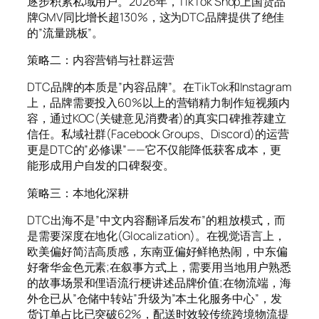
逐步积累私域用户。2026年，TikTok Shop上国货品
牌GMV同比增长超130%，这为DTC品牌提供了绝佳
的”流量跳板”。
策略二：内容营销与社群运营
DTC品牌的本质是”内容品牌”。在TikTok和Instagram
上，品牌需要投入60%以上的营销精力制作短视频内
容，通过KOC(关键意见消费者)的真实口碑推荐建立
信任。私域社群(Facebook Groups、Discord)的运营
更是DTC的”必修课”——它不仅能降低获客成本，更
能形成用户自发的口碑裂变。
策略三：本地化深耕
DTC出海不是”中文内容翻译后发布”的粗放模式，而
是需要深度在地化(Glocalization)。在视觉语言上，
欧美偏好简洁高质感，东南亚偏好鲜艳热闹，中东偏
好奢华金色元素;在叙事方式上，需要用当地用户熟悉
的故事场景和俚语流行梗讲述品牌价值;在物流端，海
外仓已从”仓储中转站”升级为”本土化服务中心”，发
货订单占比已突破62%，配送时效较传统跨境物流提