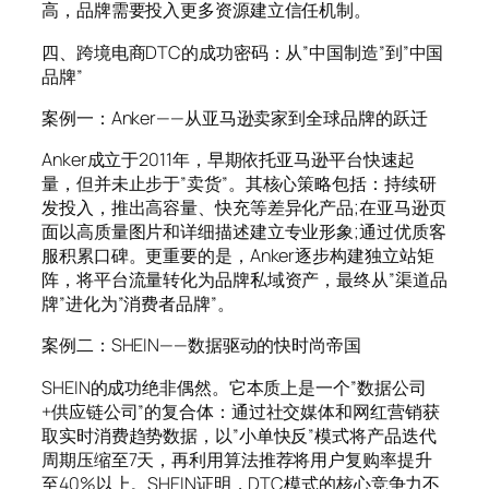
高，品牌需要投入更多资源建立信任机制。
四、跨境电商DTC的成功密码：从”中国制造”到”中国
品牌”
案例一：Anker——从亚马逊卖家到全球品牌的跃迁
Anker成立于2011年，早期依托亚马逊平台快速起
量，但并未止步于”卖货”。其核心策略包括：持续研
发投入，推出高容量、快充等差异化产品;在亚马逊页
面以高质量图片和详细描述建立专业形象;通过优质客
服积累口碑。更重要的是，Anker逐步构建独立站矩
阵，将平台流量转化为品牌私域资产，最终从”渠道品
牌”进化为”消费者品牌”。
案例二：SHEIN——数据驱动的快时尚帝国
SHEIN的成功绝非偶然。它本质上是一个”数据公司
+供应链公司”的复合体：通过社交媒体和网红营销获
取实时消费趋势数据，以”小单快反”模式将产品迭代
周期压缩至7天，再利用算法推荐将用户复购率提升
至40%以上。SHEIN证明，DTC模式的核心竞争力不