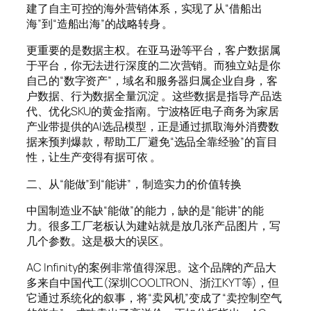
建了自主可控的海外营销体系，实现了从“借船出
海”到“造船出海”的战略转身 。
更重要的是数据主权。在亚马逊等平台，客户数据属
于平台，你无法进行深度的二次营销。而独立站是你
自己的“数字资产”，域名和服务器归属企业自身，客
户数据、行为数据全量沉淀 。这些数据是指导产品迭
代、优化SKU的黄金指南。宁波格匠电子商务为家居
产业带提供的AI选品模型，正是通过抓取海外消费数
据来预判爆款，帮助工厂避免“选品全靠经验”的盲目
性，让生产变得有据可依 。
二、从“能做”到“能讲”，制造实力的价值转换
中国制造业不缺“能做”的能力，缺的是“能讲”的能
力。很多工厂老板认为建站就是放几张产品图片，写
几个参数。这是极大的误区。
AC Infinity的案例非常值得深思。这个品牌的产品大
多来自中国代工(深圳COOLTRON、浙江KYT等)，但
它通过系统化的叙事，将“卖风机”变成了“卖控制空气