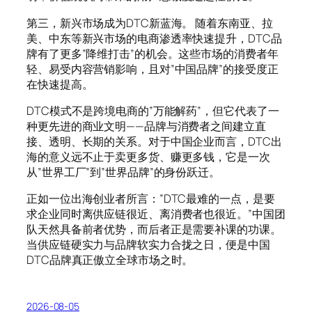
第三，新兴市场成为DTC新蓝海。 随着东南亚、拉
美、中东等新兴市场的电商渗透率快速提升，DTC品
牌有了更多”降维打击”的机会。这些市场的消费者年
轻、易受内容营销影响，且对”中国品牌”的接受度正
在快速提高。
DTC模式不是跨境电商的”万能解药”，但它代表了一
种更先进的商业文明——品牌与消费者之间建立直
接、透明、长期的关系。对于中国企业而言，DTC出
海的意义远不止于卖更多货、赚更多钱，它是一次
从”世界工厂”到”世界品牌”的身份跃迁。
正如一位出海创业者所言：”DTC最难的一点，是要
求企业同时离供应链很近、离消费者也很近。”中国团
队天然具备前者优势，而后者正是需要补课的功课。
当供应链硬实力与品牌软实力合拢之日，便是中国
DTC品牌真正傲立全球市场之时。
2026-08-05