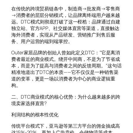
在传统的跨境贸易链条中，制造商→批发商→零售商
→消费者的层层分销模式，让品牌离终端用户越来越
远。DTC模式则彻底打破了这一桎梏：品牌通过自建
独立站、官方APP、社交媒体直营等渠道，直接触达
海外消费者，实现从产品研发、营销推广到售后服
务、用户运营的端到端掌控。
Outer家居品牌的创始人曾如此定义DTC：”它是离消
费者最近的商业模式。绕开中间商，不是为了节省成
本，而是为了提高与消费者之间的反馈周期。”这句话
精准地道出了DTC的本质——它不仅仅是一种销售渠
道的变革，更是一场以消费者为中心的商业逻辑重
构。
二、DTC商业模式的核心优势：为什么越来越多的跨
境卖家选择直营?
利润结构的根本性优化
传统平台模式下，亚马逊等第三方平台的佣金抽成高
达15%-20%，再加上广告竞价、仓储物流等成本，