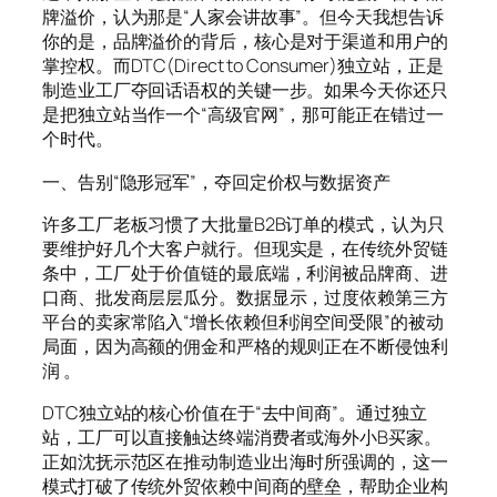
牌溢价，认为那是“人家会讲故事”。但今天我想告诉
你的是，品牌溢价的背后，核心是对于渠道和用户的
掌控权。而DTC(Direct to Consumer)独立站，正是
制造业工厂夺回话语权的关键一步。如果今天你还只
是把独立站当作一个“高级官网”，那可能正在错过一
个时代。
一、告别“隐形冠军”，夺回定价权与数据资产
许多工厂老板习惯了大批量B2B订单的模式，认为只
要维护好几个大客户就行。但现实是，在传统外贸链
条中，工厂处于价值链的最底端，利润被品牌商、进
口商、批发商层层瓜分。数据显示，过度依赖第三方
平台的卖家常陷入“增长依赖但利润空间受限”的被动
局面，因为高额的佣金和严格的规则正在不断侵蚀利
润 。
DTC独立站的核心价值在于“去中间商”。通过独立
站，工厂可以直接触达终端消费者或海外小B买家。
正如沈抚示范区在推动制造业出海时所强调的，这一
模式打破了传统外贸依赖中间商的壁垒，帮助企业构